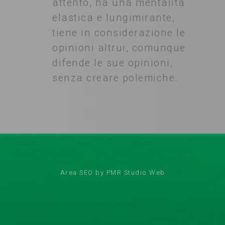
attento, ha una mentalità
elastica e lungimirante,
tiene in considerazione le
opinioni altrui, comunque
difende le sue opinioni,
senza creare polemiche.
Area SEO by PMR Studio Web
Privacy Policy