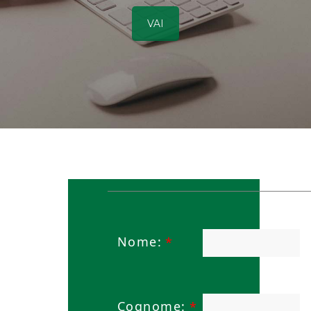
VAI
Nome:
*
Cognome:
*