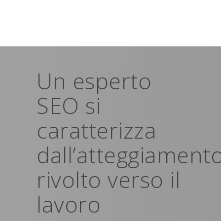
Un esperto
SEO si
caratterizza
dall’atteggiament
rivolto verso il
lavoro